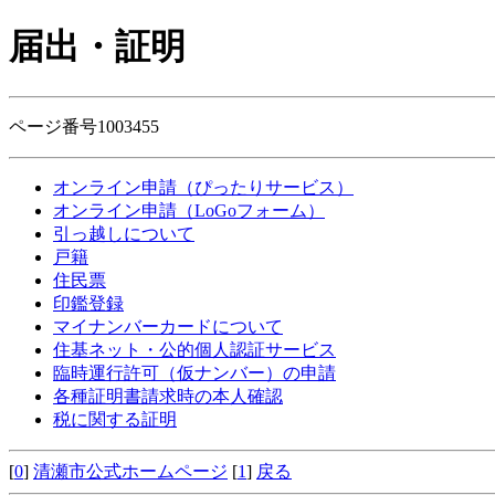
届出・証明
ページ番号1003455
オンライン申請（ぴったりサービス）
オンライン申請（LoGoフォーム）
引っ越しについて
戸籍
住民票
印鑑登録
マイナンバーカードについて
住基ネット・公的個人認証サービス
臨時運行許可（仮ナンバー）の申請
各種証明書請求時の本人確認
税に関する証明
[
0
]
清瀬市公式ホームページ
[
1
]
戻る