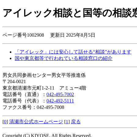
アイレック相談と国等の相談
ページ番号1002908 更新日 2025年8月5日
「アイレック」には安心して話せる“相談”があります
国や東京都等で行われている相談窓口の紹介
男女共同参画センター男女平等推進係
〒204-0021
東京都清瀬市元町1-2-11 アミュー4階
電話番号（直通）：
042-495-7002
電話番号（代表）：
042-492-5111
ファクス番号：042-495-7008
[
0
]
清瀬市公式ホームページ
[
1
]
戻る
Copyright (C) KIYOSE, All Rights Reserved.