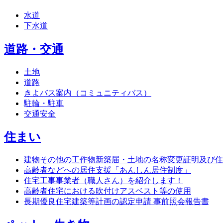
水道
下水道
道路・交通
土地
道路
きよバス案内（コミュニティバス）
駐輪・駐車
交通安全
住まい
建物その他の工作物新築届・土地の名称変更証明及び住
高齢者などへの居住支援「あんしん居住制度」
住宅工事事業者（職人さん）を紹介します！
高齢者住宅における吹付けアスベスト等の使用
長期優良住宅建築等計画の認定申請 事前照会報告書