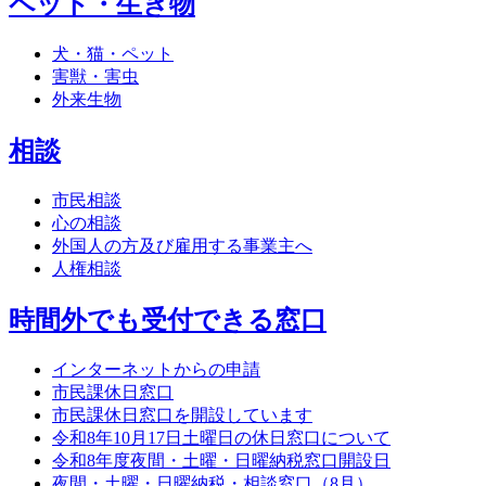
ペット・生き物
犬・猫・ペット
害獣・害虫
外来生物
相談
市民相談
心の相談
外国人の方及び雇用する事業主へ
人権相談
時間外でも受付できる窓口
インターネットからの申請
市民課休日窓口
市民課休日窓口を開設しています
令和8年10月17日土曜日の休日窓口について
令和8年度夜間・土曜・日曜納税窓口開設日
夜間・土曜・日曜納税・相談窓口（8月）