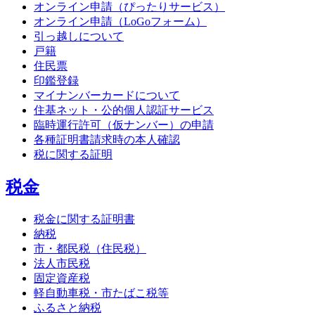
オンライン申請（ぴったりサービス）
オンライン申請（LoGoフォーム）
引っ越しについて
戸籍
住民票
印鑑登録
マイナンバーカードについて
住基ネット・公的個人認証サービス
臨時運行許可（仮ナンバー）の申請
各種証明書請求時の本人確認
税に関する証明
税金
税金に関する証明書
納税
市・都民税（住民税）
法人市民税
固定資産税
軽自動車税・市たばこ税等
ふるさと納税